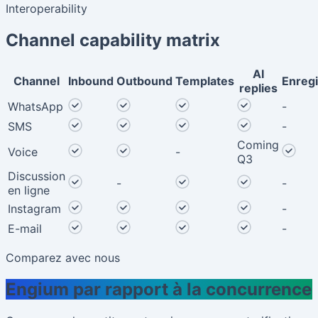
Interoperability
Channel capability matrix
AI
Channel
Inbound
Outbound
Templates
Enreg
replies
WhatsApp
-
SMS
-
Coming
Voice
-
Q3
Discussion
-
-
en ligne
Instagram
-
E-mail
-
Comparez avec nous
Engium par rapport à la concurrence