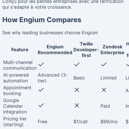
Conçu pour les petites entreprises avec une tarification
qui s'adapte à votre croissance.
How Engium Compares
See why leading businesses choose Engium
Twilio
H
Engium
Zendesk
Feature
Developer-
Recommended
Enterprise
first
Multi-channel
communication
AI-powered
Advanced (3-
Basic
Limited
L
automation
tier)
Appointment
A
booking
Google
Calendar
Paid
I
integration
Pricing tier
Free
$1/call
$99/mo
$
(starting)