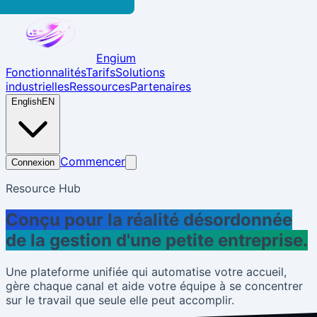
Engium
Fonctionnalités
Tarifs
Solutions
industrielles
Ressources
Partenaires
English
EN
Commencer
Connexion
Resource Hub
Conçu pour la réalité désordonnée
de la gestion d'une petite entreprise.
Une plateforme unifiée qui automatise votre accueil,
gère chaque canal et aide votre équipe à se concentrer
sur le travail que seule elle peut accomplir.